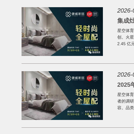
2026-
集成灶
星空体育
创。火星
2.45 
2026-
202
星空体育
者的调研
容。品类