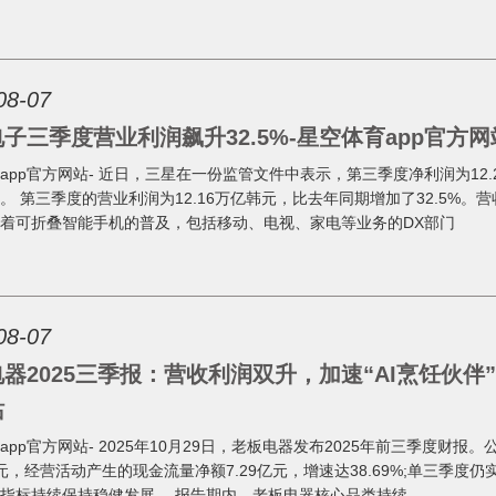
08-07
子三季度营业利润飙升32.5%-星空体育app官方网
app官方网站- 近日，三星在一份监管文件中表示，第三季度净利润为12.
%。 第三季度的营业利润为12.16万亿韩元，比去年同期增加了32.5%。营收
着可折叠智能手机的普及，包括移动、电视、家电等业务的DX部门
08-07
器2025三季报：营收利润双升，加速“AI烹饪伙伴
站
app官方网站- 2025年10月29日，老板电器发布2025年前三季度财报
7亿元，经营活动产生的现金流量净额7.29亿元，增速达38.69%;单三季度仍
指标持续保持稳健发展。 报告期内，老板电器核心品类持续