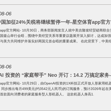
08-06
国加征24%关税将继续暂停一年-星空体育app官
app官方网站- 10月30日，商务部新闻发言人就中美吉隆坡经贸磋商联
国釜山举行会晤，围绕中美经贸关系等重要议题展开深入探讨，达成加强
与美方共同维护并落实好两国元首会晤的重要成果。 在此背景下，中美
08-06
nAI 投资的 “家庭帮手” Neo 开订：14.2 万搞定
app官方网站- 10月29日，由OpenAI投资的1X科技正式开放人形家用机
，同步推出每月499美元(约3542元人民币)的订阅服务，预计2026年起
首款面向消费者的家庭服务型人形机器人。 这款机器人身高1.