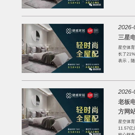
2026-
三星电
星空体育
长了21
表示，随
2026-
老板电
方网
星空体育
11.5
核心财务